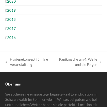
2020
2019
2018
2017
2016
Hygienekonzept für Ihre
Panikmache um 4. Welle
vorheriger
Nächster
Veranstaltung
und die Folgen
Beitrag:
Beitrag:
Über uns
Sie suchen eine einzigartige Tagungs- und Eventlocation im
Schwarzwald? Im Sommer wie im Winter, bei gutem wie bei
unfreundlichem Wetter haben sie die perfekte Location mit