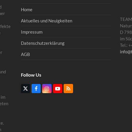
d
Home
mer
TEA
Aktuelles und Neuigkeiten
Natur
rfekte
Impressum
D 798
e
im Sü
Datenschutzerklärung
Tel.:
info@
er
AGB
und
Follow Us
Twitter
Facebook
Instagram
YouTube
RSS
(deprecated)
 im
eten
e.
n