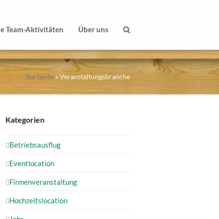
le Team-Aktivitäten
Über uns
Startseite
»
Veranstaltungsbranche
Kategorien
Betriebsausflug
Eventlocation
Firmenveranstaltung
Hochzeitslocation
Jobs