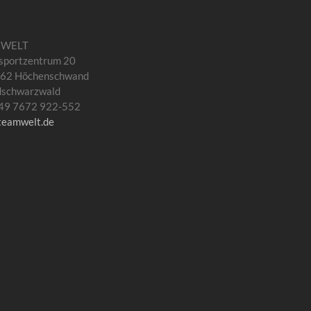
MWELT
sportzentrum 20
62 Höchenschwand
dschwarzwald
 +49 7672 922-552
teamwelt.de