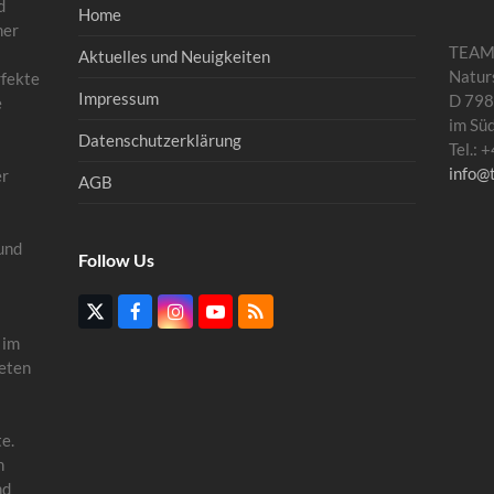
d
Home
mer
TEA
Aktuelles und Neuigkeiten
Natur
rfekte
Impressum
D 798
e
im Sü
Datenschutzerklärung
Tel.:
info@
er
AGB
und
Follow Us
Twitter
Facebook
Instagram
YouTube
RSS
(deprecated)
 im
eten
e.
n
nd