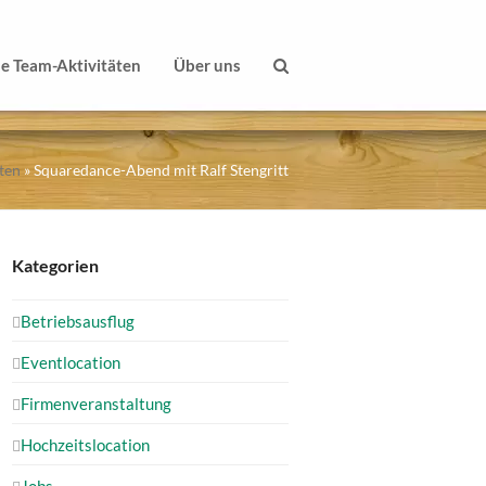
le Team-Aktivitäten
Über uns
ten
»
Squaredance-Abend mit Ralf Stengritt
Kategorien
Betriebsausflug
Eventlocation
Firmenveranstaltung
Hochzeitslocation
Jobs