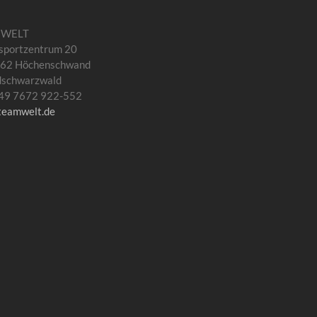
MWELT
sportzentrum 20
62 Höchenschwand
dschwarzwald
 +49 7672 922-552
teamwelt.de