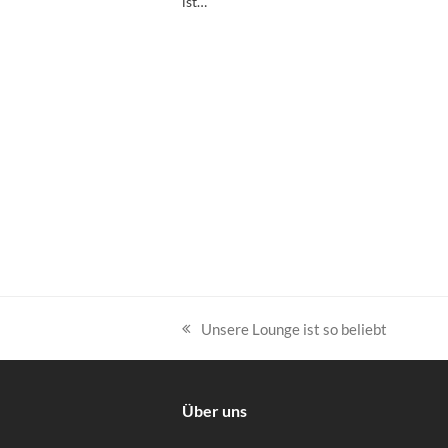
ist…
Unsere Lounge ist so beliebt
vorheriger
Beitrag:
Über uns