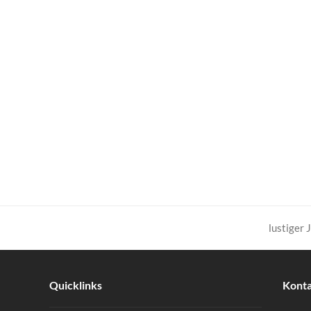
lustiger
Nächster
Beitrag:
Quicklinks
Kont