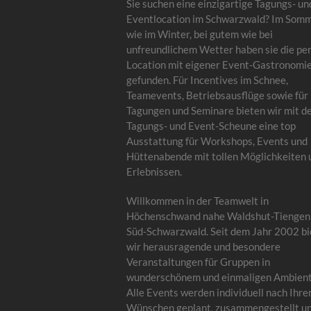
Sie suchen eine einzigartige Tagungs- un
Eventlocation im Schwarzwald? Im Som
wie im Winter, bei gutem wie bei
unfreundlichem Wetter haben sie die pe
Location mit eigener Event-Gastronomi
gefunden. Für Incentives im Schnee,
Teamevents, Betriebsausflüge sowie für
Tagungen und Seminare bieten wir mit d
Tagungs- und Event-Scheune eine top
Ausstattung für Workshops, Events und
Hüttenabende mit tollen Möglichkeiten 
Erlebnissen.
Willkommen in der Teamwelt in
Höchenschwand nahe Waldshut-Tiengen
Süd-Schwarzwald. Seit dem Jahr 2002 bi
wir herausragende und besondere
Veranstaltungen für Gruppen in
wunderschönem und einmaligen Ambient
Alle Events werden individuell nach Ihre
Wünschen geplant, zusammengestellt u