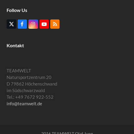
Follow Us
Twitter
Facebook
Instagram
YouTube
RSS
(deprecated)
Kontakt
TEAMWELT
Natursportzentrum 20
D 79862 Höchenschwand
im Südschwarzwald
Tel.: +49 7672 922-552
info@teamwelt.de
2016 TEAMWELT Olaf Jung