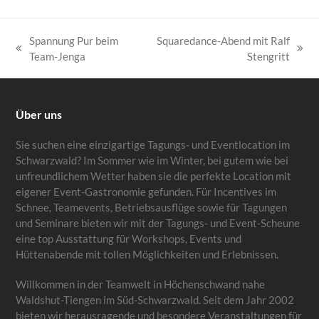
Spannung Pur beim
Squaredance-Abend mit Ralf
vorheriger
Nächster
Team-Jenga
Stengritt
Beitrag:
Beitrag:
Über uns
Sie suchen eine einzigartige Tagungs- und Eventlocation im
Schwarzwald? Im Sommer wie im Winter, bei gutem wie bei
unfreundlichem Wetter haben sie die perfekte Location mit
eigener Event-Gastronomie gefunden. Für Incentives im
Schnee, Teamevents, Betriebsausflüge sowie für Tagungen
und Seminare bieten wir mit der Tagungs- und Event-Scheune
eine top Ausstattung für Workshops, Events und
Hüttenabende mit tollen Möglichkeiten und Erlebnissen.
Willkommen in der Teamwelt in Höchenschwand nahe
Waldshut-Tiengen im Süd-Schwarzwald. Seit dem Jahr 2002
bieten wir herausragende und besondere Veranstaltungen für