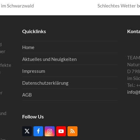
Schlechtes Wetter b
n im Schwarzwald
Nächster
Beitrag:
Quicklinks
Kont
d
Home
mer
TEA
Aktuelles und Neuigkeiten
Natur
rfekte
Impressum
D 798
e
im Sü
Datenschutzerklärung
Tel.:
info@
er
AGB
und
Follow Us
Twitter
Facebook
Instagram
YouTube
RSS
(deprecated)