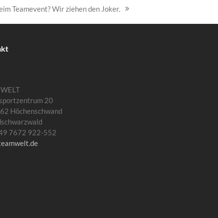
eim Teamevent? Wir ziehen den Joker.
akt
MWELT
sportzentrum 20
62 Höchenschwand
dschwarzwald
 +49 7672 922-552
teamwelt.de