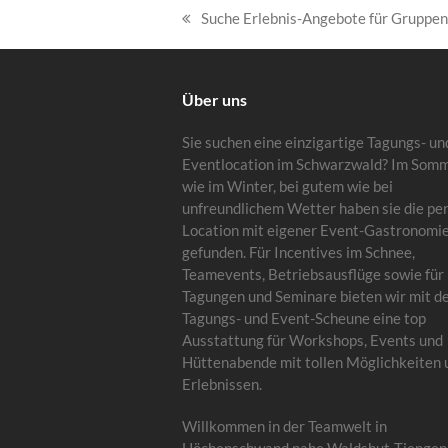
Suche Erlebnis-Angebote für Gruppe
vorheriger
Beitrag:
Über uns
Sie suchen eine einzigartige Tagungs- un
Eventlocation im Schwarzwald? Im Som
wie im Winter, bei gutem wie bei
unfreundlichem Wetter haben sie die pe
Location mit eigener Event-Gastronomi
gefunden. Für Incentives im Schnee,
Teamevents, Betriebsausflüge sowie für
Tagungen und Seminare bieten wir mit d
Tagungs- und Event-Scheune eine top
Ausstattung für Workshops, Events und
Hüttenabende mit tollen Möglichkeiten 
Erlebnissen.
Willkommen in der Teamwelt in