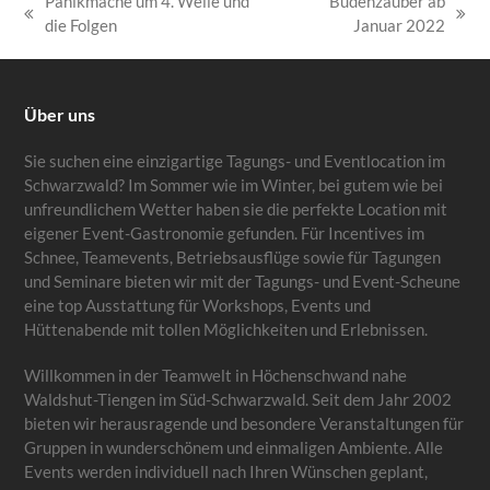
Panikmache um 4. Welle und
Budenzauber ab
vorheriger
Nächster
die Folgen
Januar 2022
Beitrag:
Beitrag:
Über uns
Sie suchen eine einzigartige Tagungs- und Eventlocation im
Schwarzwald? Im Sommer wie im Winter, bei gutem wie bei
unfreundlichem Wetter haben sie die perfekte Location mit
eigener Event-Gastronomie gefunden. Für Incentives im
Schnee, Teamevents, Betriebsausflüge sowie für Tagungen
und Seminare bieten wir mit der Tagungs- und Event-Scheune
eine top Ausstattung für Workshops, Events und
Hüttenabende mit tollen Möglichkeiten und Erlebnissen.
Willkommen in der Teamwelt in Höchenschwand nahe
Waldshut-Tiengen im Süd-Schwarzwald. Seit dem Jahr 2002
bieten wir herausragende und besondere Veranstaltungen für
Gruppen in wunderschönem und einmaligen Ambiente. Alle
Events werden individuell nach Ihren Wünschen geplant,