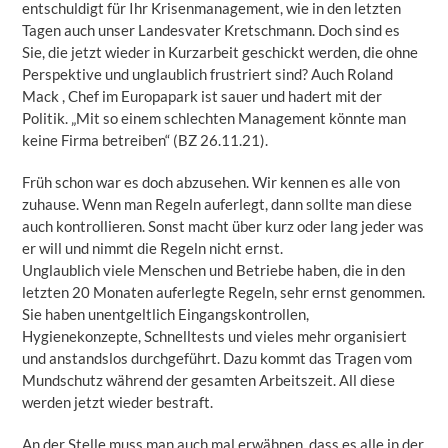
entschuldigt für Ihr Krisenmanagement, wie in den letzten
Tagen auch unser Landesvater Kretschmann. Doch sind es
Sie, die jetzt wieder in Kurzarbeit geschickt werden, die ohne
Perspektive und unglaublich frustriert sind? Auch Roland
Mack , Chef im Europapark ist sauer und hadert mit der
Politik. „Mit so einem schlechten Management könnte man
keine Firma betreiben“ (BZ 26.11.21).
Früh schon war es doch abzusehen. Wir kennen es alle von
zuhause. Wenn man Regeln auferlegt, dann sollte man diese
auch kontrollieren. Sonst macht über kurz oder lang jeder was
er will und nimmt die Regeln nicht ernst.
Unglaublich viele Menschen und Betriebe haben, die in den
letzten 20 Monaten auferlegte Regeln, sehr ernst genommen.
Sie haben unentgeltlich Eingangskontrollen,
Hygienekonzepte, Schnelltests und vieles mehr organisiert
und anstandslos durchgeführt. Dazu kommt das Tragen vom
Mundschutz während der gesamten Arbeitszeit. All diese
werden jetzt wieder bestraft.
An der Stelle muss man auch mal erwähnen, dass es alle in der