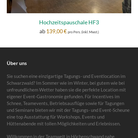
Hochzeitspauschale HF3
ab
139,00
€
pro Pers. (inkl. Mwst.)
Über uns
Sie suchen eine einzigartige Tagungs- und Eventlocation im
Schwarzwald? Im Sommer wie im Winter, bei gutem wie bei
unfreundlichem Wetter haben sie die perfekte Location mit
eigener Event-Gastronomie gefunden. Für Incentives im
Schnee, Teamevents, Betriebsausflüge sowie für Tagungen
und Seminare bieten wir mit der Tagungs- und Event-Scheune
eine top Ausstattung für Workshops, Events und
Hüttenabende mit tollen Möglichkeiten und Erlebnissen.
Willkommen in der Teamwelt in Höchenschwand nahe