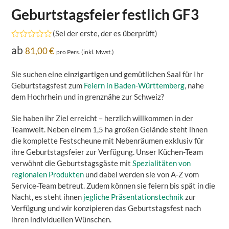
Geburtstagsfeier festlich GF3
(
Sei der erste, der es überprüft
)
Bewertet
ab
81,00
€
pro Pers. (inkl. Mwst.)
mit
0
von
Sie suchen eine einzigartigen und gemütlichen Saal für Ihr
5
Geburtstagsfest zum
Feiern in Baden-Württemberg
, nahe
dem Hochrhein und in grenznähe zur Schweiz?
Sie haben ihr Ziel erreicht – herzlich willkommen in der
Teamwelt. Neben einem 1,5 ha großen Gelände steht ihnen
die komplette Festscheune mit Nebenräumen exklusiv für
ihre Geburtstagsfeier zur Verfügung. Unser Küchen-Team
verwöhnt die Geburtstagsgäste mit
Spezialitäten von
regionalen Produkten
und dabei werden sie von A-Z vom
Service-Team betreut. Zudem können sie feiern bis spät in die
Nacht, es steht ihnen
jegliche Präsentationstechnik
zur
Verfügung und wir konzipieren das Geburtstagsfest nach
ihren individuellen Wünschen.