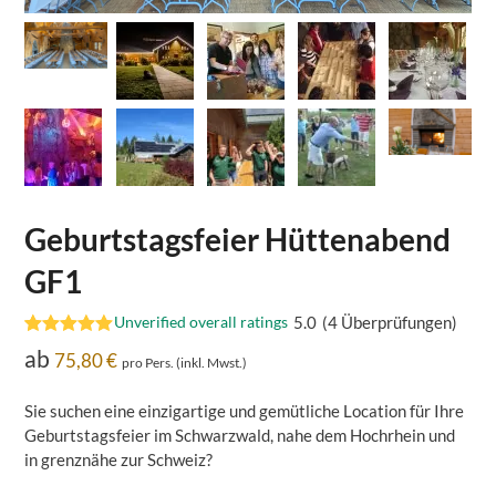
Geburtstagsfeier Hüttenabend
GF1
5.0
(
4
Überprüfungen
)
Unverified overall ratings
Bewertet mit
4
ab
75,80
€
pro Pers. (inkl. Mwst.)
5.00
von 5,
basierend
auf
Sie suchen eine einzigartige und gemütliche Location für Ihre
Kundenbewertungen
Geburtstagsfeier im Schwarzwald, nahe dem Hochrhein und
in grenznähe zur Schweiz?