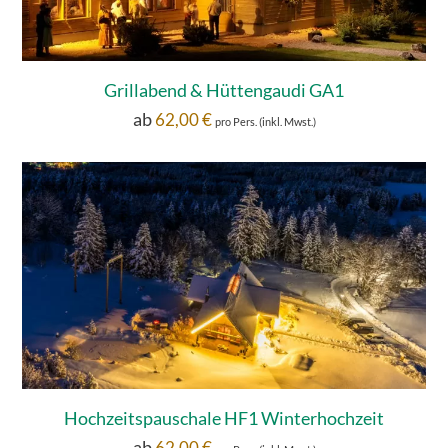
Grillabend & Hüttengaudi GA1
ab
62,00
€
pro Pers. (inkl. Mwst.)
Hochzeitspauschale HF1 Winterhochzeit
ab
62,00
€