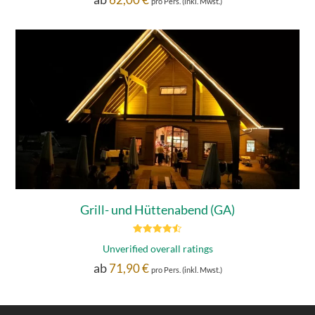
pro Pers. (inkl. Mwst.)
Grill- und Hüttenabend (GA)
Bewertet
Unverified overall ratings
mit
4.50
von 5
ab
71,90
€
pro Pers. (inkl. Mwst.)