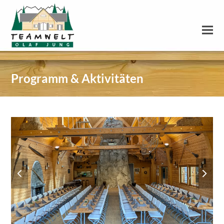
Programm & Aktivitäten
previous
next
slide
slide