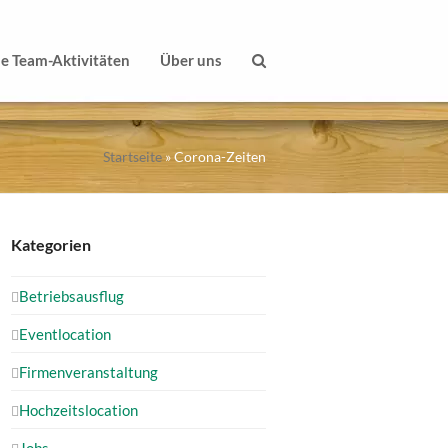
le Team-Aktivitäten
Über uns
Startseite
»
Corona-Zeiten
Kategorien
Betriebsausflug
Eventlocation
Firmenveranstaltung
Hochzeitslocation
Jobs