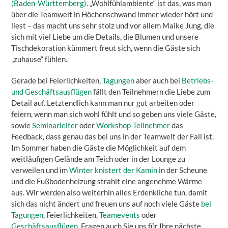
(Baden-Württemberg)
. „Wohlfühlambiente“ ist das, was man
über die Teamwelt in Höchenschwand immer wieder hört und
liest – das macht uns sehr stolz und vor allem Maike Jung, die
sich mit viel Liebe um die Details, die Blumen und unsere
Tischdekoration kümmert freut sich, wenn die Gäste sich
„zuhause“ fühlen.
Gerade bei Feierlichkeiten,
Tagungen
aber auch bei
Betriebs-
und Geschäftsausflügen
fällt den Teilnehmern die Liebe zum
Detail auf. Letztendlich kann man nur gut arbeiten oder
feiern, wenn man sich wohl fühlt und so geben uns viele Gäste,
sowie
Seminarleiter
oder
Workshop-Teilnehmer
das
Feedback, dass genau das bei uns in der Teamwelt der Fall ist.
Im Sommer haben die Gäste die Möglichkeit auf dem
weitläufigen Gelände am Teich oder in der Lounge zu
verweilen und im
Winter knistert der Kamin
in der Scheune
und die Fußbodenheizung strahlt eine angenehme Wärme
aus. Wir werden also weiterhin alles Erdenkliche tun, damit
sich das nicht ändert und freuen uns auf noch viele Gäste
bei
Tagungen
, Feierlichkeiten,
Teamevents
oder
Geschäftsausflügen
. Fragen auch Sie uns für Ihre nächste